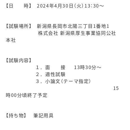
【日 時】 2024年4月30日（火）13：30～
【試験場所】 新潟県長岡市北陽三丁目
1
番地
1
株式会社 新潟県厚生事業協同公社
本社
【試験内容】
１．面 接
13
時
30
分～
２．適性試験
３．小論文（テーマ指定）
15
時
00
分頃終了予定
【持ち物】 筆記用具