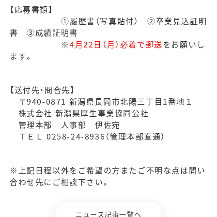
【応募書類】
①履歴書（写真貼付） ②卒業見込証明
書 ③成績証明書
※
4月22日（月）必着で郵送
をお願いし
ます。
【送付先・問合先】
〒
940-0871
新潟県長岡市北陽三丁目
1
番地１
株式会社 新潟県厚生事業協同公社
管理本部 人事部 伊佐宛
ＴＥＬ
0258-24-8936
（管理本部直通）
※上記日程以外をご希望の方またご不明な点は問い
合わせ先にご相談下さい。
ニュース記事一覧へ