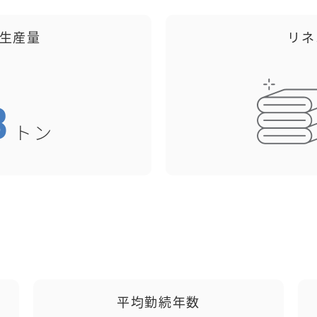
グ生産量
リネ
平均勤続年数