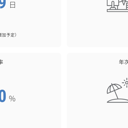
績
増加予定）
率
年
績